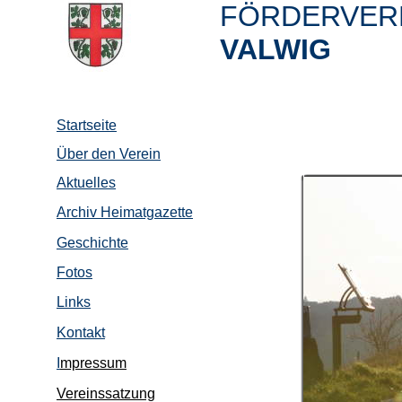
FÖRDERVERE
VALWIG
Startseite
Über den Verein
Aktuelles
Archiv Heimatgazette
Geschichte
Fotos
Links
Kontakt
I
mpressum
Vereinssatzung